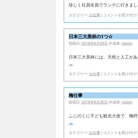
珍しく社員全員でランチに行きまし
カテゴリー:
お仕事
|
コメントを受け付け
日本三大美林の1つ☆
投稿日:
2018年6月29日
作成者:
riepon
日本三大美林には、天然と人工があ
→
カテゴリー:
お仕事
|
コメントを受け付け
梅仕事
投稿日:
2018年6月26日
作成者:
riepon
ふじのくに子ども観光大使で、梅狩
→
カテゴリー:
お仕事
|
コメントを受け付け