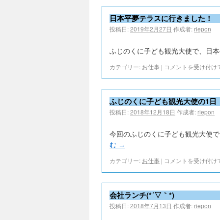
日本平夢テラスに行きました！
投稿日:
2019年2月27日
作成者:
riepon
ふじのくに子ども観光大使で、日本平
カテゴリー:
お仕事
|
コメントを受け付け
ふじのくに子ども観光大使の1日
投稿日:
2018年12月18日
作成者:
riepon
今回のふじのくに子ども観光大使で
む
→
カテゴリー:
お仕事
|
コメントを受け付け
会社ランチ(*´▽｀*)
投稿日:
2018年7月13日
作成者:
riepon