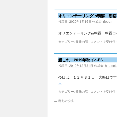
オリエンテーリングin朝霧 朝霧
投稿日:
2020年1月16日
作成者:
riepon
オリエンテーリングin朝霧 朝霧ロ
カテゴリー:
趣味の話
|
コメントを受け付
艦これ・2019年秋イベE6
投稿日:
2019年12月31日
作成者:
hiramot
今日は、１２月３１日 大晦日です
→
カテゴリー:
趣味の話
|
コメントを受け付
←
過去の投稿