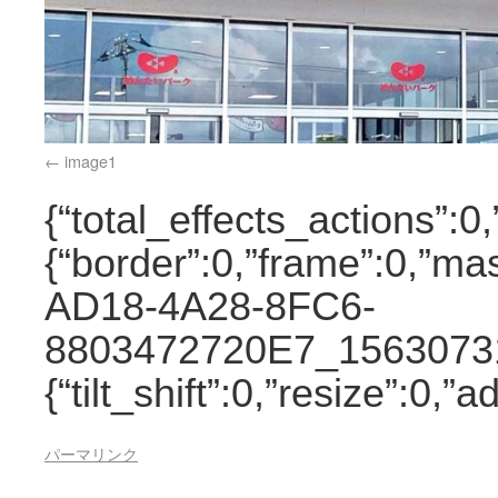
image1
{“total_effects_actions”:0
{“border”:0,”frame”:0,”mas
AD18-4A28-8FC6-
8803472720E7_15630731709
{“tilt_shift”:0,”resize”:0
パーマリンク