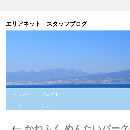
エリアネット スタッフブログ
トップペ
ブログト
ージ
ップ
←
かねふく めんたいパー