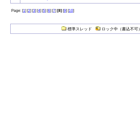
Page: [
1
] [
2
] [
3
] [
4
] [
5
] [
6
] [
7
]
[8]
[
9
] [
10
]
標準スレッド
ロック中（書込不